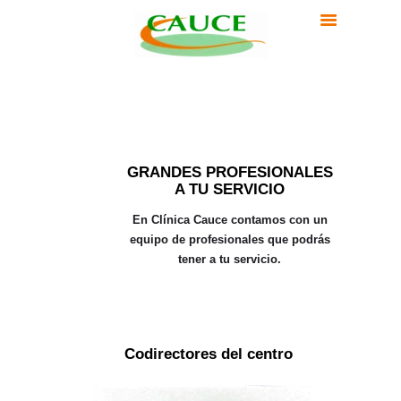
INICIO
EQUIPO
CLINICA CAUCE
SERVICIOS
Clínica Psicología en Madrid
TERAPIA ONLINE
INSTITUCIONES
CLIENTES
GRANDES PROFESIONALES
BLOG
A TU SERVICIO
CONTACTO
En Clínica Cauce contamos con un
equipo de profesionales que podrás
tener a tu servicio.
Codirectores del centro