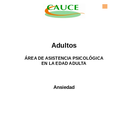
INICIO
EQUIPO
CLINICA CAUCE
SERVICIOS
Clínica Psicología en Madrid
TERAPIA ONLINE
INSTITUCIONES
Adultos
CLIENTES
BLOG
ÁREA DE ASISTENCIA
PSICOLÓGICA
EN LA EDAD ADULTA
CONTACTO
Ansiedad