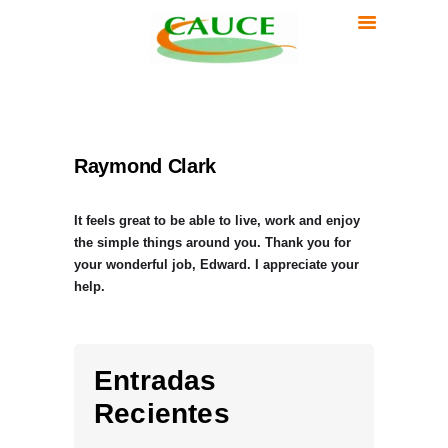
INICIO
EQUIPO
CLINICA CAUCE
SERVICIOS
Clínica Psicología en Madrid
TERAPIA ONLINE
INSTITUCIONES
Raymond Clark
CLIENTES
BLOG
It feels great to be able to live, work and enjoy
CONTACTO
the simple things around you. Thank you for
your wonderful job, Edward. I appreciate your
help.
Entradas
Recientes